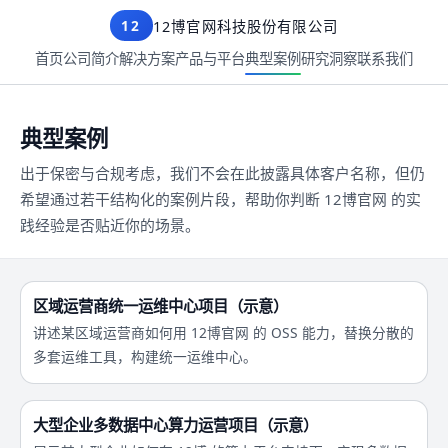
12
12博官网科技股份有限公司
首页
公司简介
解决方案
产品与平台
典型案例
研究洞察
联系我们
典型案例
出于保密与合规考虑，我们不会在此披露具体客户名称，但仍
希望通过若干结构化的案例片段，帮助你判断 12博官网 的实
践经验是否贴近你的场景。
区域运营商统一运维中心项目（示意）
讲述某区域运营商如何用 12博官网 的 OSS 能力，替换分散的
多套运维工具，构建统一运维中心。
大型企业多数据中心算力运营项目（示意）